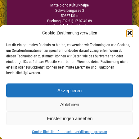
Mittelblond Kulturkneipe
Schwalbengasse 2
50667 Köln
Buchung: (02 21) 17 07 40 89
E-Mail:
info[at]mittelblond.com
Cookie-Zustimmung verwalten
Um dir ein optimales Erlebnis zu bieten, verwenden wir Technologien wie Cookies,
Impressum
um Geräteinformationen zu speichern und/oder darauf zuzugreifen. Wenn du
Datenschutzerklärung
|
diesen Technologien zustimmst, können wir Daten wie das Surfverhalten oder
Haftungsauschluss
eindeutige IDs auf dieser Website verarbeiten. Wenn du deine Zustimmung nicht
erteilst oder zurückziehst, können bestimmte Merkmale und Funktionen
beeinträchtigt werden.
Akzeptieren
Ablehnen
Einstellungen ansehen
Cookie-Richtlinie
Datenschutzerklärung
Impressum