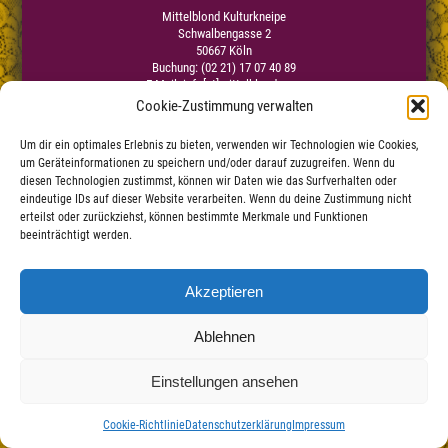
Mittelblond Kulturkneipe
Schwalbengasse 2
50667 Köln
Buchung: (02 21) 17 07 40 89
E-Mail:
info[at]mittelblond.com
Cookie-Zustimmung verwalten
Um dir ein optimales Erlebnis zu bieten, verwenden wir Technologien wie Cookies,
Impressum
um Geräteinformationen zu speichern und/oder darauf zuzugreifen. Wenn du
Datenschutzerklärung
|
diesen Technologien zustimmst, können wir Daten wie das Surfverhalten oder
Haftungsauschluss
eindeutige IDs auf dieser Website verarbeiten. Wenn du deine Zustimmung nicht
erteilst oder zurückziehst, können bestimmte Merkmale und Funktionen
beeinträchtigt werden.
Akzeptieren
Ablehnen
Einstellungen ansehen
Cookie-Richtlinie
Datenschutzerklärung
Impressum