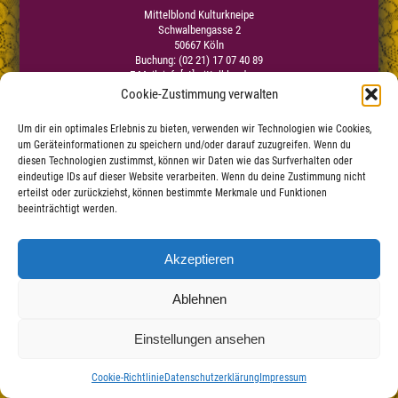
Mittelblond Kulturkneipe
Schwalbengasse 2
50667 Köln
Buchung: (02 21) 17 07 40 89
E-Mail:
info[at]mittelblond.com
Cookie-Zustimmung verwalten
Um dir ein optimales Erlebnis zu bieten, verwenden wir Technologien wie Cookies,
Impressum
um Geräteinformationen zu speichern und/oder darauf zuzugreifen. Wenn du
Datenschutzerklärung
|
diesen Technologien zustimmst, können wir Daten wie das Surfverhalten oder
Haftungsauschluss
eindeutige IDs auf dieser Website verarbeiten. Wenn du deine Zustimmung nicht
erteilst oder zurückziehst, können bestimmte Merkmale und Funktionen
beeinträchtigt werden.
Akzeptieren
Ablehnen
Einstellungen ansehen
Cookie-Richtlinie
Datenschutzerklärung
Impressum