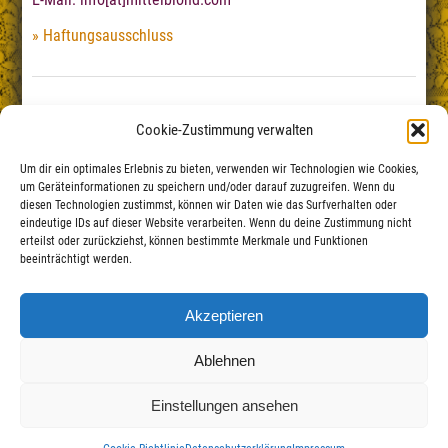
Haftungsausschluss
Cookie-Zustimmung verwalten
Um dir ein optimales Erlebnis zu bieten, verwenden wir Technologien wie Cookies,
um Geräteinformationen zu speichern und/oder darauf zuzugreifen. Wenn du
diesen Technologien zustimmst, können wir Daten wie das Surfverhalten oder
eindeutige IDs auf dieser Website verarbeiten. Wenn du deine Zustimmung nicht
erteilst oder zurückziehst, können bestimmte Merkmale und Funktionen
beeinträchtigt werden.
Mittelblond Kulturkneipe
Schwalbengasse 2
Akzeptieren
50667 Köln
Buchung: (02 21) 17 07 40 89
Ablehnen
E-Mail:
info[at]mittelblond.com
Einstellungen ansehen
Impressum