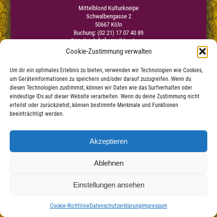
Mittelblond Kulturkneipe
Schwalbengasse 2
50667 Köln
Buchung: (02 21) 17 07 40 89
E-Mail:
info[at]mittelblond.com
Cookie-Zustimmung verwalten
Um dir ein optimales Erlebnis zu bieten, verwenden wir Technologien wie Cookies,
Impressum
um Geräteinformationen zu speichern und/oder darauf zuzugreifen. Wenn du
Datenschutzerklärung
|
diesen Technologien zustimmst, können wir Daten wie das Surfverhalten oder
Haftungsauschluss
eindeutige IDs auf dieser Website verarbeiten. Wenn du deine Zustimmung nicht
erteilst oder zurückziehst, können bestimmte Merkmale und Funktionen
beeinträchtigt werden.
Akzeptieren
Ablehnen
Einstellungen ansehen
Cookie-Richtlinie
Datenschutzerklärung
Impressum