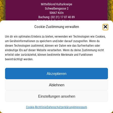
Mittelblond Kulturkneipe
Schwalbengasse 2
50667 Köln
Buchung: (02 21) 17 07 40 89
E-Mail:
info[at]mittelblond.com
Cookie-Zustimmung verwalten
Um dir ein optimales Erlebnis zu bieten, verwenden wir Technologien wie Cookies,
Impressum
um Geräteinformationen zu speichern und/oder darauf zuzugreifen. Wenn du
Datenschutzerklärung
|
diesen Technologien zustimmst, können wir Daten wie das Surfverhalten oder
Haftungsauschluss
eindeutige IDs auf dieser Website verarbeiten. Wenn du deine Zustimmung nicht
erteilst oder zurückziehst, können bestimmte Merkmale und Funktionen
beeinträchtigt werden.
Akzeptieren
Ablehnen
Einstellungen ansehen
Cookie-Richtlinie
Datenschutzerklärung
Impressum