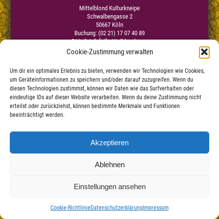
Mittelblond Kulturkneipe
Schwalbengasse 2
50667 Köln
Buchung: (02 21) 17 07 40 89
E-Mail:
info[at]mittelblond.com
Cookie-Zustimmung verwalten
Um dir ein optimales Erlebnis zu bieten, verwenden wir Technologien wie Cookies,
Impressum
um Geräteinformationen zu speichern und/oder darauf zuzugreifen. Wenn du
Datenschutzerklärung
|
diesen Technologien zustimmst, können wir Daten wie das Surfverhalten oder
Haftungsauschluss
eindeutige IDs auf dieser Website verarbeiten. Wenn du deine Zustimmung nicht
erteilst oder zurückziehst, können bestimmte Merkmale und Funktionen
beeinträchtigt werden.
Akzeptieren
Ablehnen
Einstellungen ansehen
Cookie-Richtlinie
Datenschutzerklärung
Impressum