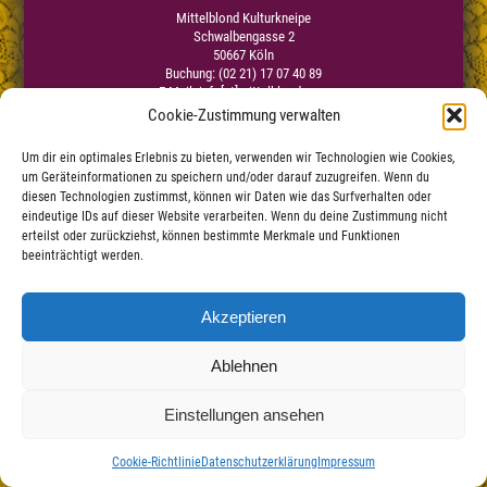
Mittelblond Kulturkneipe
Schwalbengasse 2
50667 Köln
Buchung: (02 21) 17 07 40 89
E-Mail:
info[at]mittelblond.com
Cookie-Zustimmung verwalten
Um dir ein optimales Erlebnis zu bieten, verwenden wir Technologien wie Cookies,
Impressum
um Geräteinformationen zu speichern und/oder darauf zuzugreifen. Wenn du
Datenschutzerklärung
|
diesen Technologien zustimmst, können wir Daten wie das Surfverhalten oder
Haftungsauschluss
eindeutige IDs auf dieser Website verarbeiten. Wenn du deine Zustimmung nicht
erteilst oder zurückziehst, können bestimmte Merkmale und Funktionen
beeinträchtigt werden.
Akzeptieren
Ablehnen
Einstellungen ansehen
Cookie-Richtlinie
Datenschutzerklärung
Impressum